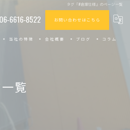
タグ『#倉庫仕様』のページ一覧
06-6616-8522
お問い合わせはこちら
当社の特徴
会社概要
ブログ
コラム
小型
内装
ジ一覧
カフェ
美容室
飲食店