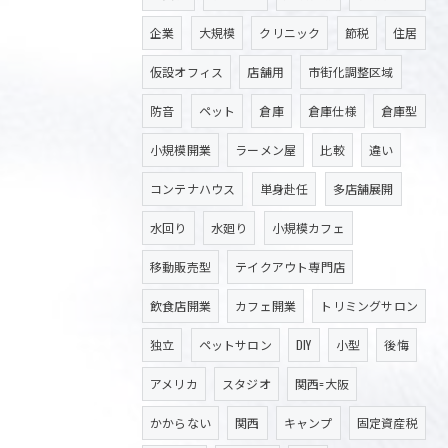
企業
大規模
クリニック
節税
住居
仮設オフィス
店舗用
市街化調整区域
防音
ペット
倉庫
倉庫仕様
倉庫型
小規模開業
ラーメン屋
比較
違い
コンテナハウス
単身赴任
多店舗展開
水回り
水廻り
小規模カフェ
移動販売型
テイクアウト専門店
飲食店開業
カフェ開業
トリミングサロン
独立
ペットサロン
DIY
小型
後悔
アメリカ
スタジオ
関西=大阪
かからない
関西
キャンプ
固定資産税