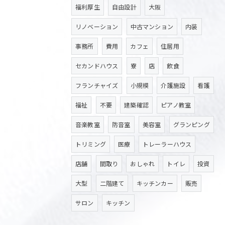
福利厚生
自由設計
大阪
リノベーション
中古マンション
内装
事務所
費用
カフェ
住居用
セカンドハウス
寮
店
飲食
フランチャイズ
小規模
介護施設
看護
福祉
不要
建築確認
ピアノ教室
音楽教室
防音室
美容室
グランピング
トリミング
医療
トレーラーハウス
店舗
間取り
おしゃれ
トイレ
投資
大型
二階建て
キッチンカー
販売
サロン
キッチン