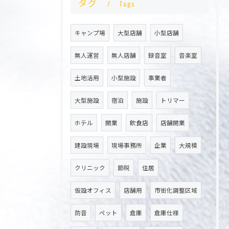
タグ
Tags
キャンプ場
大型店舗
小型店舗
無人運営
無人店舗
録音室
音楽室
土地活用
小型施設
事業者
大型施設
宿泊
施設
トリマー
ホテル
開業
飲食店
店舗開業
建設現場
現場事務所
企業
大規模
クリニック
節税
住居
仮設オフィス
店舗用
市街化調整区域
防音
ペット
倉庫
倉庫仕様