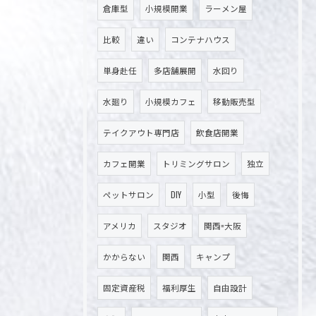
倉庫型
小規模開業
ラーメン屋
比較
違い
コンテナハウス
単身赴任
多店舗展開
水回り
水廻り
小規模カフェ
移動販売型
テイクアウト専門店
飲食店開業
カフェ開業
トリミングサロン
独立
ペットサロン
DIY
小型
後悔
アメリカ
スタジオ
関西=大阪
かからない
関西
キャンプ
固定資産税
福利厚生
自由設計