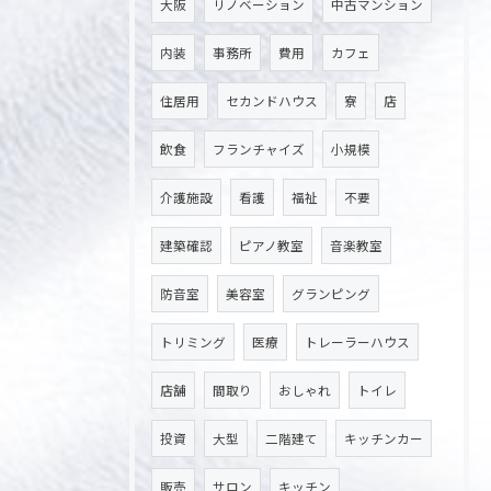
お問い合わせ・ご相談はこちら
大阪
リノベーション
中古マンション
内装
事務所
費用
カフェ
住居用
セカンドハウス
寮
店
飲食
フランチャイズ
小規模
介護施設
看護
福祉
不要
建築確認
ピアノ教室
音楽教室
防音室
美容室
グランピング
トリミング
医療
トレーラーハウス
店舗
間取り
おしゃれ
トイレ
投資
大型
二階建て
キッチンカー
販売
サロン
キッチン