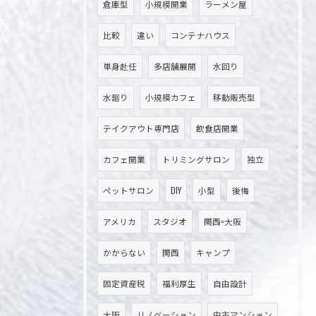
倉庫型
小規模開業
ラーメン屋
比較
違い
コンテナハウス
単身赴任
多店舗展開
水回り
水廻り
小規模カフェ
移動販売型
テイクアウト専門店
飲食店開業
カフェ開業
トリミングサロン
独立
ペットサロン
DIY
小型
後悔
お問い合わせ・ご相談はこちら
アメリカ
スタジオ
関西=大阪
かからない
関西
キャンプ
固定資産税
福利厚生
自由設計
大阪
リノベーション
中古マンション