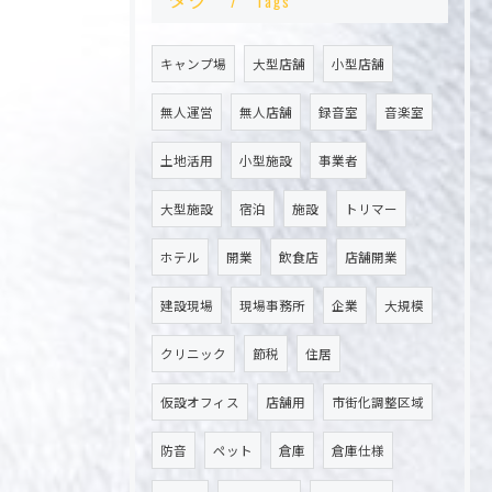
Tags
キャンプ場
大型店舗
小型店舗
無人運営
無人店舗
録音室
音楽室
土地活用
小型施設
事業者
大型施設
宿泊
施設
トリマー
ホテル
開業
飲食店
店舗開業
建設現場
現場事務所
企業
大規模
クリニック
節税
住居
仮設オフィス
店舗用
市街化調整区域
防音
ペット
倉庫
倉庫仕様