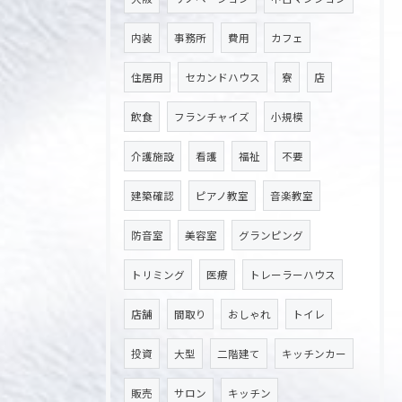
内装
事務所
費用
カフェ
住居用
セカンドハウス
寮
店
飲食
フランチャイズ
小規模
介護施設
看護
福祉
不要
建築確認
ピアノ教室
音楽教室
防音室
美容室
グランピング
トリミング
医療
トレーラーハウス
店舗
間取り
おしゃれ
トイレ
投資
大型
二階建て
キッチンカー
販売
サロン
キッチン