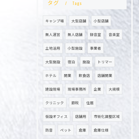
タグ
Tags
キャンプ場
大型店舗
小型店舗
無人運営
無人店舗
録音室
音楽室
土地活用
小型施設
事業者
大型施設
宿泊
施設
トリマー
ホテル
開業
飲食店
店舗開業
建設現場
現場事務所
企業
大規模
クリニック
節税
住居
仮設オフィス
店舗用
市街化調整区域
防音
ペット
倉庫
倉庫仕様