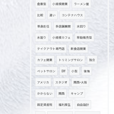
倉庫型
小規模開業
ラーメン屋
比較
違い
コンテナハウス
単身赴任
多店舗展開
水回り
水廻り
小規模カフェ
移動販売型
テイクアウト専門店
飲食店開業
お問い合わせ・ご相談はこちら
カフェ開業
トリミングサロン
独立
ペットサロン
DIY
小型
後悔
アメリカ
スタジオ
関西=大阪
かからない
関西
キャンプ
固定資産税
福利厚生
自由設計