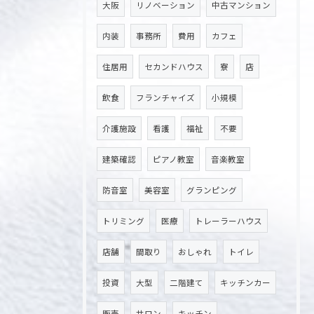
大阪
リノベーション
中古マンション
内装
事務所
費用
カフェ
住居用
セカンドハウス
寮
店
飲食
フランチャイズ
小規模
介護施設
看護
福祉
不要
建築確認
ピアノ教室
音楽教室
防音室
美容室
グランピング
トリミング
医療
トレーラーハウス
店舗
間取り
おしゃれ
トイレ
投資
大型
二階建て
キッチンカー
販売
サロン
キッチン