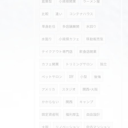
倉庫型
小規模開業
ラーメン屋
比較
違い
コンテナハウス
単身赴任
多店舗展開
水回り
水廻り
小規模カフェ
移動販売型
テイクアウト専門店
飲食店開業
カフェ開業
トリミングサロン
独立
ペットサロン
DIY
小型
後悔
アメリカ
スタジオ
関西=大阪
かからない
関西
キャンプ
固定資産税
福利厚生
自由設計
大阪
リノベーション
中古マンション