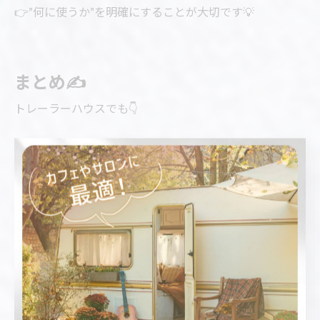
👉”何に使うか”を明確にすることが大切です💡
まとめ✍️
トレーラーハウスでも👇
✔防音対策は可能
✔用途に合わせた施工ができる
✔快適な空間づくりができる
👉
使い方次第で、かなり快適な防音空間を実現できます
🔇🚚
「音を気にせず使える空間が欲しい」