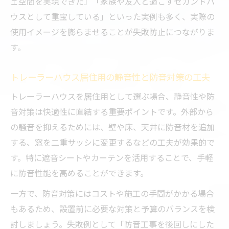
大型トレーラーハウスで週末の癒やし空間
ェ空間を実現できた」「家族や友人と過ごすセカンドハ
を満喫
ウスとして重宝している」といった実例も多く、実際の
使用イメージを膨らませることが失敗防止につながりま
隠れ家トレーラーハウスに必要な快適性の
す。
工夫
隠れ家トレーラーハウスの寿命とメンテナンス
トレーラーハウス居住用の静音性と防音対策の工夫
の要点
トレーラーハウスを居住用として選ぶ場合、静音性や防
トレーラーハウスの寿命と長持ちさせる秘
音対策は快適性に直結する重要ポイントです。外部から
訣
の騒音を抑えるためには、壁や床、天井に防音材を追加
隠れ家用途でのトレーラーハウス弱点と対
する、窓を二重サッシに変更するなどの工夫が効果的で
策
す。特に遮音シートやカーテンを活用することで、手軽
定期メンテナンスで後悔しない隠れ家作り
に防音性能を高めることができます。
中古トレーラーハウスの寿命と選び方の注
一方で、防音対策にはコストや施工の手間がかかる場合
意点
もあるため、設置前に必要な対策と予算のバランスを検
ログハウスと比べたトレーラーハウスの耐
討しましょう。失敗例として「防音工事を後回しにした