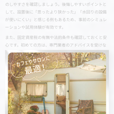
のしやすさを確認しましょう。後悔しやすいポイントと
して、設置後に「思ったより狭かった」「水回りの設備
が使いにくい」と感じる例もあるため、事前のシミュレ
ーションや試用体験が有効です。
また、固定資産税の有無や法的条件も確認しておくと安
心です。初めての方は、専門業者のアドバイスを受けな
がら、無理のない範囲でカスタマイズや設置計画を進め
ることをおすすめします。
後悔しないトレーラーハウス選びの
コツ伝授
トレーラーハウス選びで失敗しないための注意点