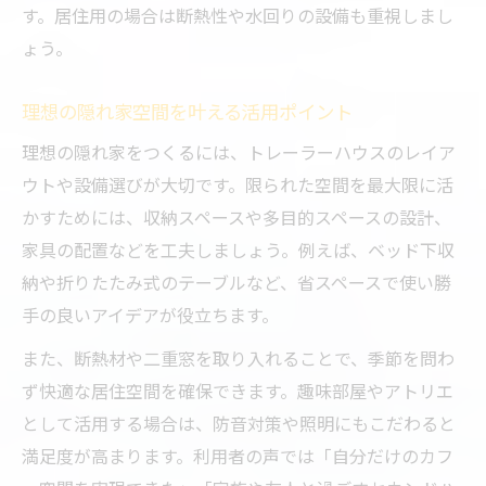
す。居住用の場合は断熱性や水回りの設備も重視しまし
比較
ょう。
トレーラーハウスの価格面とコスパの考え
方
理想の隠れ家空間を叶える活用ポイント
最高級トレーラーハウスと中古の選び方の
理想の隠れ家をつくるには、トレーラーハウスのレイア
違い
ウトや設備選びが大切です。限られた空間を最大限に活
利用用途別に考える隠れ家の選択ポイント
かすためには、収納スペースや多目的スペースの設計、
風呂トイレ付きで快適な週末空間を実現する方
家具の配置などを工夫しましょう。例えば、ベッド下収
法
納や折りたたみ式のテーブルなど、省スペースで使い勝
トレーラーハウスで風呂トイレ付き隠れ家
手の良いアイデアが役立ちます。
を実現
また、断熱材や二重窓を取り入れることで、季節を問わ
居住用トレーラーハウスの快適設備のポイ
ず快適な居住空間を確保できます。趣味部屋やアトリエ
ント
として活用する場合は、防音対策や照明にもこだわると
風呂トイレ設置で後悔しないための注意点
満足度が高まります。利用者の声では「自分だけのカフ