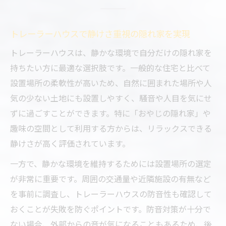
秘訣
おやじの隠れ家作りに最適なトレーラーハウス
トレーラーハウスで静けさ重視の隠れ家を実現
の魅力
トレーラーハウスは、静かな環境で自分だけの隠れ家を
おやじの隠れ家に選ばれるトレーラーハウ
持ちたい方に最適な選択肢です。一般的な住宅と比べて
スの理由
設置場所の柔軟性が高いため、自然に囲まれた場所や人
トレーラーハウスとログハウスの魅力を徹
気の少ない土地にも設置しやすく、騒音や人目を気にせ
底比較
ずに過ごすことができます。特に「おやじの隠れ家」や
中古トレーラーハウスで叶える趣味空間づ
趣味の空間として利用する方からは、リラックスできる
くり
静けさが高く評価されています。
トレーラーハウス居住用としての快適性と
一方で、静かな環境を維持するためには設置場所の選定
使い方
が非常に重要です。周囲の交通量や近隣施設の有無など
おやじの隠れ家に最適なトレーラーハウス
を事前に調査し、トレーラーハウスの防音性も確認して
選びのコツ
おくことが失敗を防ぐポイントです。防音対策が十分で
後悔しないトレーラーハウス選びのコツ伝授
ない場合、外部からの音が気になることもあるため、後