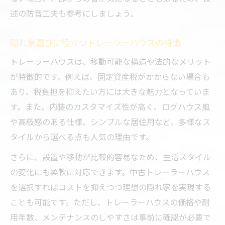
述の防音工夫も参考にしましょう。
トレーラーハウス選びで失敗しないための
注意点
隠れ家選びに役立つトレーラーハウスの特徴
価格や後悔ポイントから選ぶ隠れ家用トレ
ーラーハウス
トレーラーハウスは、移動可能な構造や法的なメリット
が特徴的です。例えば、固定資産税がかからない場合も
中古と新築トレーラーハウスの違いを理解
あり、税負担を抑えたい方には大きな魅力となっていま
する
す。また、内装のカスタマイズ性が高く、ログハウス風
ログハウスと比較した隠れ家選びのポイン
や高級感のある仕様、シンプルな居住用など、多様なス
ト
タイルから選べる点も人気の理由です。
トレーラーハウスの最高級モデルの特徴と
さらに、設置や移動が比較的容易なため、生活スタイル
注意点
の変化にも柔軟に対応できます。中古トレーラーハウス
中古やログハウスと比べた隠れ家の可能性
を選択すればコストを抑えつつ理想の隠れ家を実現する
中古トレーラーハウスとログハウスの違い
ことも可能です。ただし、トレーラーハウスの価格や耐
と魅力
用年数、メンテナンスのしやすさは事前に確認が必要で
隠れ家用途で選ぶトレーラーハウスの実力