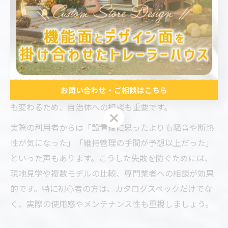
トレーラーハウスを隠れ家として選ぶ際には、設置場所
や法的条件、維持コストなど多角的な視点が必要です。
特に設置場所によっては上下水道や電気のインフラ整備
が難しいケースもあり、事前の確認が欠かせません。ま
た、トレーラーハウスは移動可能である一方、設置後の
お問い合わせ・ご相談はこちら
固定資産税の有無や、用途による建築基準法の適用範囲
も変わるため、自治体への相談も重要です。
お問い合わせ・ご相談はこちら
実際の利用者からは「設置後に思ったよりも騒音や断熱
性が気になった」「維持管理の手間が予想以上だった」
といった声もあります。こうした失敗を防ぐためには、
現地見学や複数モデルの比較、専門業者への相談が効果
的です。特に初心者の方は、カタログスペックだけでな
く、実際の使用感やメンテナンス性も重視しましょう。