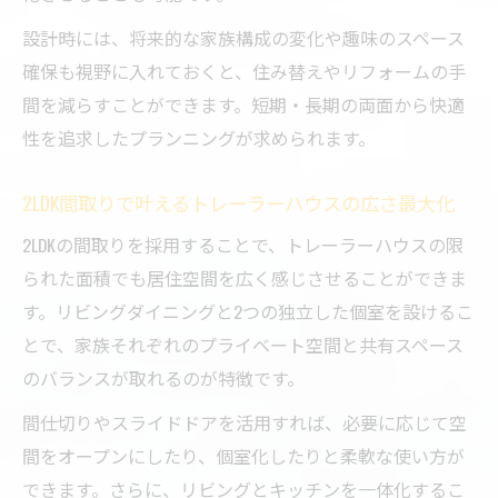
2LDKトレーラーハウス間取りの実例と快適
設計時には、将来的な家族構成の変化や趣味のスペース
性検証
確保も視野に入れておくと、住み替えやリフォームの手
ロフトが広げるトレーラーハウスの住居可
間を減らすことができます。短期・長期の両面から快適
能性
性を追求したプランニングが求められます。
トレーラーハウス住居用で2LDK空間を効率
2LDK間取りで叶えるトレーラーハウスの広さ最大化
活用する方法
トレーラーハウスで家族暮らしを叶えるレ
2LDKの間取りを採用することで、トレーラーハウスの限
イアウト戦略
られた面積でも居住空間を広く感じさせることができま
ロフト付きトレーラーハウスの間取り工夫
す。リビングダイニングと2つの独立した個室を設けるこ
と利点
とで、家族それぞれのプライベート空間と共有スペース
のバランスが取れるのが特徴です。
固定資産税の疑問に答える暮らしやすさ比較
トレーラーハウスとコンテナハウスの税制
間仕切りやスライドドアを活用すれば、必要に応じて空
比較と違い
間をオープンにしたり、個室化したりと柔軟な使い方が
できます。さらに、リビングとキッチンを一体化するこ
トレーラーハウス固定資産税の仕組みと負