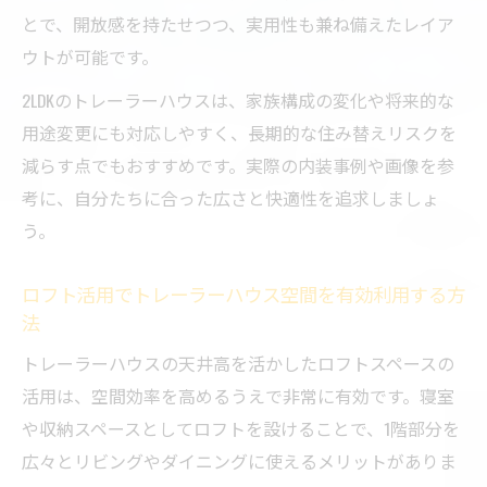
とで、開放感を持たせつつ、実用性も兼ね備えたレイア
担軽減法
ウトが可能です。
トレーラーハウスは本当に固定資産税がか
からないのか
2LDKのトレーラーハウスは、家族構成の変化や将来的な
住居用トレーラーハウスと税金面の後悔し
用途変更にも対応しやすく、長期的な住み替えリスクを
ない選択
減らす点でもおすすめです。実際の内装事例や画像を参
考に、自分たちに合った広さと快適性を追求しましょ
コンテナハウスとの暮らしやすさと税制面
う。
を徹底比較
今注目の内装実例から見る住居用トレーラーハ
ロフト活用でトレーラーハウス空間を有効利用する方
ウス
法
トレーラーハウス内装画像で分かる最新レ
トレーラーハウスの天井高を活かしたロフトスペースの
イアウト実例
活用は、空間効率を高めるうえで非常に有効です。寝室
住居用トレーラーハウス間取りの参考にな
や収納スペースとしてロフトを設けることで、1階部分を
る実例紹介
広々とリビングやダイニングに使えるメリットがありま
2LDKトレーラーハウスの内装工夫と使い勝