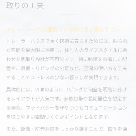
取りの工夫
利用する方法
トレーラーハウス住居用で後悔しない収納
設計の実践例
トレーラーハウス間取りで快適に長く暮らすコツ
快適な生活を叶える住居用トレーラーハウスの
トレーラーハウスで長く快適に暮らすためには、限られ
選び方
た空間を最大限に活用し、住む人のライフスタイルに合
トレーラーハウス住居用を選ぶ際の重要チ
わせた間取り設計が不可欠です。特に動線を意識した配
ェックポイント
置や、寝室・リビングの分離など、空間の使い方を工夫
2LDKやロフト付トレーラーハウスのメリッ
することでストレスの少ない暮らしが実現できます。
トと選び方
具体的には、2LDKのようにリビングと個室を明確に分け
トレーラーハウス住居用中古購入時の注意
るレイアウトが人気です。家族世帯や長期居住を想定す
点と比較
る場合、プライバシーを守りつつもコミュニケーション
住居用トレーラーハウス価格を左右する要
を取りやすい空間づくりがポイントとなります。
素とは
また、断熱・防音対策をしっかり施すことで、四季を通
トレーラーハウス間取り画像で理想の暮ら