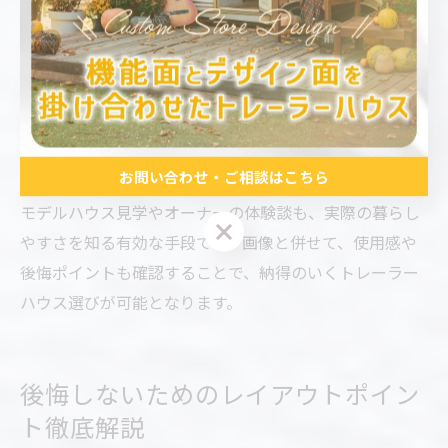
「トレーラーハウス 内装 画像」や「トレーラーハウス
間取り ロフト」などのキーワードで検索し、複数の事例
を比較することで、自分に合った間取りやデザインを見
つけやすくなります。特に2LDKやロフト付きの場合、家
族構成や用途に合わせたレイアウトの工夫が参考になり
ます。
お問い合わせ・ご相談はこちら
モデルハウス見学やオーナーの体験談も、実際の暮らし
お問い合わせ・ご相談はこちら
やすさを知る有効な手段です。画像と併せて、使用感や
後悔ポイントも確認することで、納得のいくトレーラー
ハウス選びが可能となります。
後悔しないためのレイアウトポイン
ト徹底解説