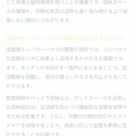
じて快適な室内環境を保つことが重要です。収納スペー
しをイメージ
スの確保や、可動式家具の活用も長く住み続ける上で後
後悔しないためのレイアウトポイント徹底解説
悔しない選択につながります。
トレーラーハウスで後悔しないレイアウト
の決め方
住居用トレーラーハウス間取り設計の工夫ポイント
トレーラーハウス住居で失敗しない収納配
住居用トレーラーハウスの間取り設計では、コンパクト
置の工夫
な空間をいかに効率よく活用するかが大きな課題です。
2LDKトレーラーハウス間取りで失敗しがち
まず、キッチンや水回りを一箇所にまとめることで、生
な注意点
活動線を短縮し、毎日の暮らしやすさを向上させること
ロフト付きトレーラーハウス活用時の落と
ができます。
し穴とは
壁面収納やベッド下収納など、デッドスペースを活用し
トレーラーハウス住居用で後悔しない動線
た収納設計は、生活感を抑えつつ機能的な空間を実現す
設計の秘訣
るための定番です。さらに、可動式の間仕切りやスライ
トレーラーハウスで実現する2LDKとロフト活用
ドドアを採用することで、用途に応じて空間を柔軟に変
術
化させることも可能です。