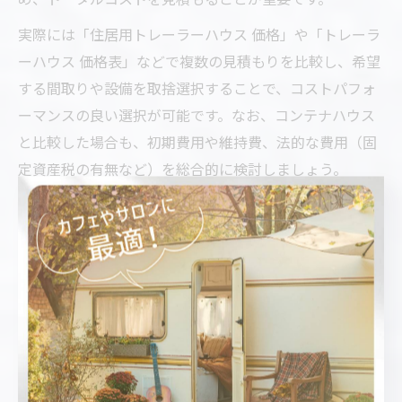
実際には「住居用トレーラーハウス 価格」や「トレーラ
ーハウス 価格表」などで複数の見積もりを比較し、希望
する間取りや設備を取捨選択することで、コストパフォ
ーマンスの良い選択が可能です。なお、コンテナハウス
と比較した場合も、初期費用や維持費、法的な費用（固
定資産税の有無など）を総合的に検討しましょう。
トレーラーハウス間取り画像で理想の暮らしをイメー
ジ
理想の住まいを実現するためには、トレーラーハウスの
間取り画像や内装写真を積極的に活用することが効果的
です。実際の画像を確認することで、コンパクトながら
も開放的な空間づくりや、収納・水回りの配置など具体
的な生活動線をイメージしやすくなります。