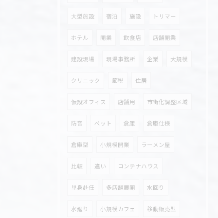
大型施設
宿泊
施設
トリマー
ホテル
開業
飲食店
店舗開業
建設現場
現場事務所
企業
大規模
クリニック
節税
住居
仮設オフィス
店舗用
市街化調整区域
防音
ペット
倉庫
倉庫仕様
倉庫型
小規模開業
ラーメン屋
比較
違い
コンテナハウス
単身赴任
多店舗展開
水回り
水廻り
小規模カフェ
移動販売型