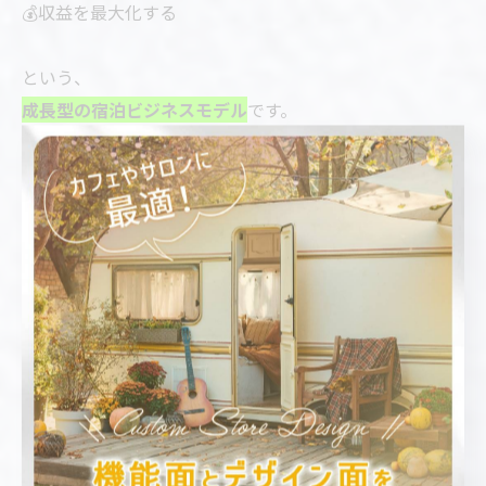
💰収益を最大化する
という、
成長型の宿泊ビジネスモデル
です。
大型施設としての展開も視野に入れることで、
より大きな事業へと発展させることも可能です。
🚚トレーラーハウスの事ならSJ trailer
companyにおまかせください！！
グランピング施設・宿泊事業・大型施設計画など、
収益性を踏まえたトレーラーハウス活用をご提案いたし
ます。