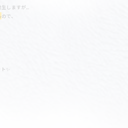
しますが...
る
ので、
ット✨