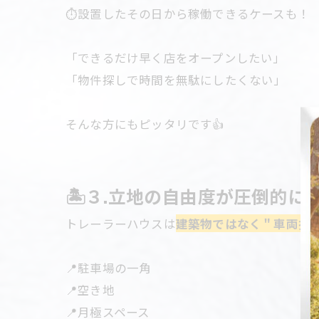
⏱設置したその日から稼働できるケースも！
「できるだけ早く店をオープンしたい」
「物件探しで時間を無駄にしたくない」
そんな方にもピッタリです👍
🏝３.立地の自由度が圧倒的に
トレーラーハウスは
建築物ではなく＂車両扱
📍駐車場の一角
📍空き地
📍月極スペース