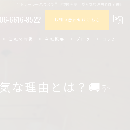
**トレーラーハウスで＂小規模開業＂が人気な理由とは？🚚✨
06-6616-8522
お問い合わせはこちら
当社の特徴
会社概要
ブログ
コラム
小型
内装
気な理由とは？🚚✨
カフェ
美容室
飲食店