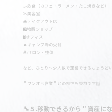
🍳飲食（カフェ・ラーメン・たこ焼きなど）
✂️美容室
🧁テイクアウト店
🛍物販ショップ
🖥オフィス
🔥キャンプ場の受付
🏝サロン・整体
など、ひとり～少人数で運営できるちょうど
＂ワンオペ営業＂との相性も抜群です🙌
🔧５.移動できるから＂資産に