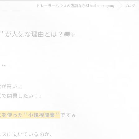
トレーラーハウスの店舗ならSJ trailer company
ブログ
＂が人気な理由とは？🚚✨
**
高い...」
ズで開業したい！」
スを使った＂小規模開業＂
です🔥
ネスに向いているのか、