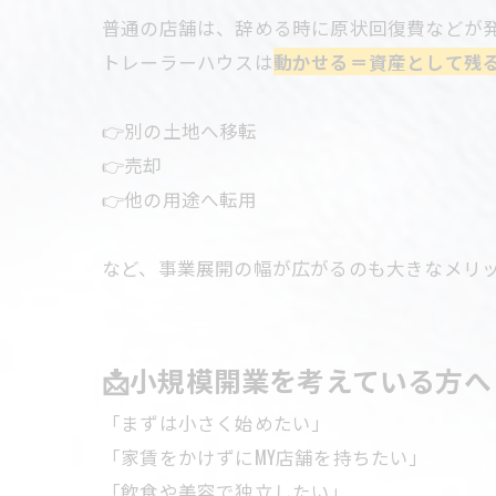
普通の店舗は、辞める時に原状回復費などが発生
トレーラーハウスは
動かせる＝資産として残
👉別の土地へ移転
👉売却
👉他の用途へ転用
など、事業展開の幅が広がるのも大きなメリ
📩小規模開業を考えている方へ
「まずは小さく始めたい」
「家賃をかけずにMY店舗を持ちたい」
「飲食や美容で独立したい」