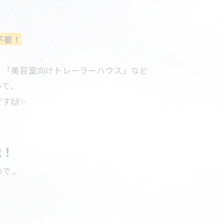
不要！
」「美容室向けトレーラーハウス」など
いて、
す🙌✨
能！
...