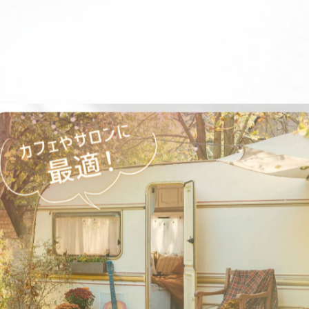
高い！
い＂
（条件あり）なので...