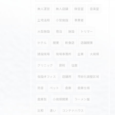
無人運営
無人店舗
録音室
音楽室
土地活用
小型施設
事業者
大型施設
宿泊
施設
トリマー
ホテル
開業
飲食店
店舗開業
建設現場
現場事務所
企業
大規模
クリニック
節税
住居
仮設オフィス
店舗用
市街化調整区域
防音
ペット
倉庫
倉庫仕様
倉庫型
小規模開業
ラーメン屋
比較
違い
コンテナハウス