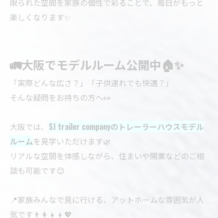
限られた空間を家族の個性で彩ることで、毎日がもっと
楽しくなります✨
🚛大阪でモデルルーム公開中🏠✨
「実際どんな広さ？」「子供連れでも快適？」
そんな疑問をお持ちの方へ👀
大阪では、
SJ trailer companyのトレーラーハウスモデル
ルーム
を見学いただけます🌿
リアルな空間を体感しながら、住まいや開業などのご相
談も可能です😊
📍家族みんなで見に行ける、アットホームな雰囲気が人
気です👨‍👩‍👧‍👦💖