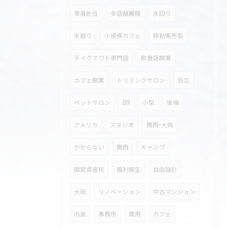
単身赴任
多店舗展開
水回り
水廻り
小規模カフェ
移動販売型
テイクアウト専門店
飲食店開業
カフェ開業
トリミングサロン
独立
ペットサロン
DIY
小型
後悔
アメリカ
スタジオ
関西=大阪
かからない
関西
キャンプ
固定資産税
福利厚生
自由設計
大阪
リノベーション
中古マンション
内装
事務所
費用
カフェ