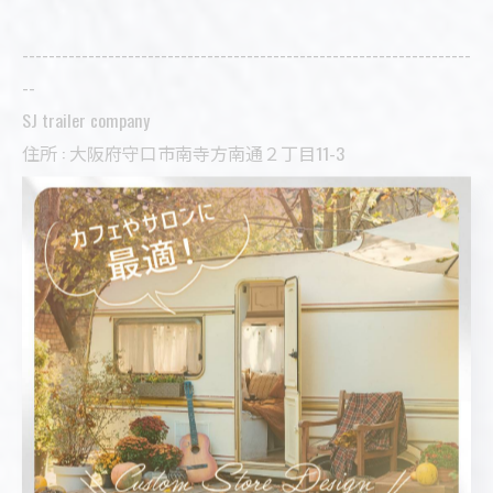
--------------------------------------------------------------------
--
SJ trailer company
住所 : 大阪府守口市南寺方南通２丁目11-3
電話番号 : 06-6616-8522
FAX番号 :
06-6616-8521
小型のトレーラーハウスを提案
内装を活かすトレーラーハウス
--------------------------------------------------------------------
--