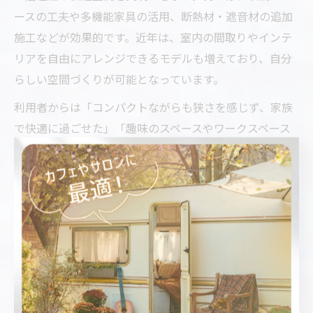
ースの工夫や多機能家具の活用、断熱材・遮音材の追加
施工などが効果的です。近年は、室内の間取りやインテ
リアを自由にアレンジできるモデルも増えており、自分
らしい空間づくりが可能となっています。
利用者からは「コンパクトながらも狭さを感じず、家族
で快適に過ごせた」「趣味のスペースやワークスペース
を設けて有効活用できた」といった声も多く聞かれま
す。快適な居住性を保つためには、断熱・換気・採光・
収納のバランスを考えたレイアウト設計がポイントで
す。設計段階での工夫や専門家のアドバイスを活用しま
しょう。
中古トレーラーハウスの水回りチェックポイントを紹
介