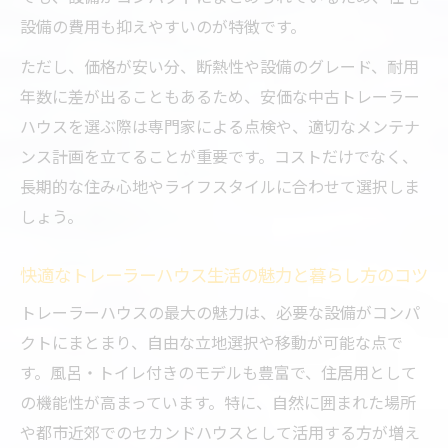
耐用年数で比較するトレーラーハウスと他選択
設備の費用も抑えやすいのが特徴です。
肢
ただし、価格が安い分、断熱性や設備のグレード、耐用
トレーラーハウスの耐用年数と耐久性を徹
年数に差が出ることもあるため、安価な中古トレーラー
底解説
ハウスを選ぶ際は専門家による点検や、適切なメンテナ
コンテナハウスと比較したトレーラーハウ
ンス計画を立てることが重要です。コストだけでなく、
スの寿命の違い
長期的な住み心地やライフスタイルに合わせて選択しま
トレーラーハウスは何年住める？長持ちさ
しょう。
せるコツとは
快適なトレーラーハウス生活の魅力と暮らし方のコツ
中古トレーラーハウスの耐用年数を見極め
るチェック法
トレーラーハウスの最大の魅力は、必要な設備がコンパ
クトにまとまり、自由な立地選択や移動が可能な点で
選択肢別トレーラーハウスの耐久性とコス
す。風呂・トイレ付きのモデルも豊富で、住居用として
ト比較
の機能性が高まっています。特に、自然に囲まれた場所
中古トレーラーハウスの見極め方と注意点
や都市近郊でのセカンドハウスとして活用する方が増え
中古トレーラーハウスを見極める重要な確