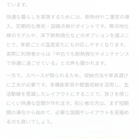
ています。
認ポイント
快適な暮らしを実現するためには、断熱材や二重窓の導
トレーラーハウス中古購入で失敗しない選
入、定期的な換気・設備点検がポイントです。寒冷地仕
び方のコツ
様のモデルや、床下断熱強化などのオプションを選ぶこ
シャーシ部分の劣化や修繕歴を正しくチェ
とで、季節ごとの温度変化にも対応しやすくなります。
ックする方法
実際に利用者からは「中古でも断熱強化やメンテナンス
トレーラーハウス中古物件で注意すべき耐
で快適に過ごせている」との声も聞かれます。
久性と設備
一方で、スペースが限られるため、収納方法や家具選び
トレーラーハウス価格の相場感と賢い購入
に工夫が必要です。多機能家具や壁面収納を活用し、生
判断の基準
活動線を意識したレイアウトにすることで、狭さを感じ
弱点を知り安心できるトレーラーハウス選び
にくい快適な空間が作れます。初心者の方は、まず短期
トレーラーハウスの弱点を理解しリスクを
間の滞在から始めて、必要な設備やレイアウトを見極め
回避する方法
るのも良いでしょう。
断熱性や耐候性などトレーラーハウスの課
題と対策