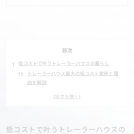
目次
低コストで叶うトレーラーハウスの暮らし
トレーラーハウス最大の低コスト実例と理
由を解説
快適なトレーラーハウス生活の魅力と暮ら
し方のコツ
トレーラーハウスと他住宅の維持費を徹底
比較する方法
低コストで叶うトレーラーハウスの
初期費用を抑えたトレーラーハウス導入の