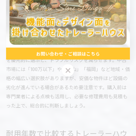
中古トレーラーハウスを選ぶ際は、水回り設備の状態確
認が非常に重要です。特に浴室やトイレの配管、給排水
設備の劣化や漏水跡、カビの有無などをしっかりチェッ
クしましょう。現地見学時には、実際に水を流して動作
確認を行うと安心です。
また、過去のメンテナンス履歴や修繕記録が明確な物件
お問い合わせ・ご相談はこちら
を優先的に選ぶと、トラブルリスクを減らせます。中古
市場には「100万以下」や「富山」「福岡」など地域・価
お問い合わせ・ご相談はこちら
格の幅広い選択肢がありますが、安価な物件ほど設備の
劣化が進んでいる場合があるため要注意です。購入前は
専門業者による点検も活用し、必要な修理費用も見積も
った上で、総合的に判断しましょう。
耐用年数で比較するトレーラーハウ