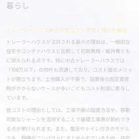
暮らし
ポイント解説
トレーラーハウスの価格帯と費用内訳を現
実的に知る
トレーラーハウス最大の低コスト実例と理由を解説
風呂トイレ付きトレーラーハウスの魅力解説
トレーラーハウスが注目される最大の理由は、一般的な
トレーラーハウスで快適な風呂トイレ生活
住宅やコンテナハウスと比較して初期費用・維持費とも
を実現する方法
に抑えられる点です。特に中古トレーラーハウスでは
水回り設備が充実したトレーラーハウスの
「100万以下」の物件も流通しており、コスト面のメリッ
メリットとは
トが際立ちます。土地購入が不要で、設置後の固定資産
風呂トイレ付きトレーラーハウスの選び方
税がかからないケースが多いこともコスト削減に寄与し
と注意点
ています。
トレーラーハウスで実感できる居住性と快
低コストの理由としては、工事不要の設置方法や、移動
適空間の工夫
可能なシャーシを活用することで基礎工事費が節約でき
中古トレーラーハウスの水回りチェックポ
る点が挙げられます。また、風呂やトイレ付きのモデル
イントを紹介
でも、設備がコンパクトにまとめられているため、住宅