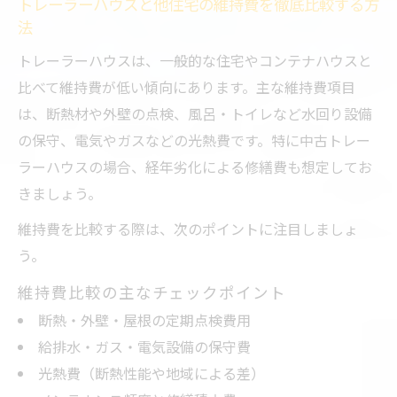
トレーラーハウスと他住宅の維持費を徹底比較する方
法的規制や固定資産税を踏まえた選び方の
法
ポイント
トレーラーハウスは、一般的な住宅やコンテナハウスと
トレーラーハウスのデメリットを補うカス
比べて維持費が低い傾向にあります。主な維持費項目
タマイズ術
は、断熱材や外壁の点検、風呂・トイレなど水回り設備
実際の口コミから見るトレーラーハウスの
の保守、電気やガスなどの光熱費です。特に中古トレー
弱点事例
ラーハウスの場合、経年劣化による修繕費も想定してお
きましょう。
維持管理で差が出るトレーラーハウスの寿命
トレーラーハウス維持管理の重要なポイン
維持費を比較する際は、次のポイントに注目しましょ
トと実例
う。
定期点検が寿命を延ばすトレーラーハウス
維持費比較の主なチェックポイント
運用術
断熱・外壁・屋根の定期点検費用
中古トレーラーハウスの長持ちさせるメン
給排水・ガス・電気設備の保守費
テナンス方法
光熱費（断熱性能や地域による差）
トレーラーハウス寿命を左右する日常管理