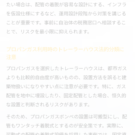
たい場合は、配管の着脱が容易な設計にする、インフラ
トレーラーハウスのガス設備選択で変わる
を仮設仕様にするなど、運用設計段階から対策を講じる
日常運用
ことが重要です。事前に自治体の税務窓口へ相談するこ
プロパンガス運用時のトレーラーハウス維
とで、リスクを最小限に抑えられます。
持管理ポイント
ガスボンベ交換が必要なトレーラーハウス
プロパンガス利用時のトレーラーハウス法的分類に
運用の実態
注意
店舗やオフィスでのトレーラーハウスガス
プロパンガスを選択したトレーラーハウスは、都市ガス
方式運用比較
よりも比較的自由度が高いものの、設置方法を誤ると建
プロパンガス運用の本当のコストと負担
築物扱いになりやすい点に注意が必要です。特に、ガス
配管を地中に埋設したり、固定配管とした場合、恒久的
トレーラーハウスでプロパンガス運用時の
な設置と判断されるリスクがあります。
費用内訳
プロパンガス選択時のトレーラーハウスコ
そのため、プロパンガスボンベの設置は可搬型にし、配
スト比較
管もワンタッチ着脱式とするのが安全策です。実際に、
トレーラーハウスでのプロパンガス契約形
可動式の配管や着脱式設備を採用した事例では、固定資