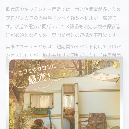
飲食店やキッチンカー用途では、ガス消費量が多いため
プロパンガスの大容量ボンベや複数本併用が一般的で
す。水道や電気と同様に、ガス設備も法定点検や保安管
理が必須となるため、専門業者との連携が不可欠です。
実際のユーザーからは「短期間のイベント利用でプロパ
ンガスにしたが、撤去も簡単で便利だった」「住居利用
で都市ガスを導入し、ガス切れの心配がなく快適だっ
た」など、用途に応じたガス選択の重要性が強調されて
います。用途や設置環境に合わせて、最適なガス供給方
法を検討しましょう。
都市ガス利用可否を見極める方法