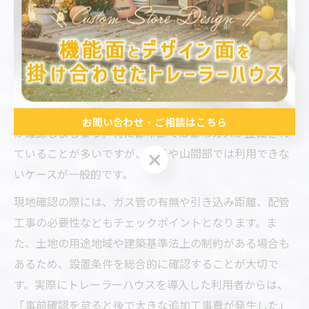
トレーラーハウスで都市ガス利用の可否を調べる手順
トレーラーハウスで都市ガスが利用可能かどうかを事前
に調べることは、快適な運用やコスト管理の観点から非
常に重要です。まず、設置予定地のインフラ状況を自治
体やガス会社に問い合わせ、都市ガスの引き込みが可能
お問い合わせ・ご相談はこちら
か確認しましょう。特に都市部では都市ガスが整備され
ていることが多いですが、郊外や山間部では利用できな
お問い合わせ・ご相談はこちら
いケースが一般的です。
現地確認の際には、ガス管の有無や引き込み距離、配管
工事の必要性などもチェックポイントとなります。ま
た、土地の用途地域や建築基準法上の制約がある場合も
あるため、設置条件を総合的に確認することが大切で
す。実際にトレーラーハウスを導入した利用者からは、
「事前確認を怠ると後で大きな追加工事費が発生した」