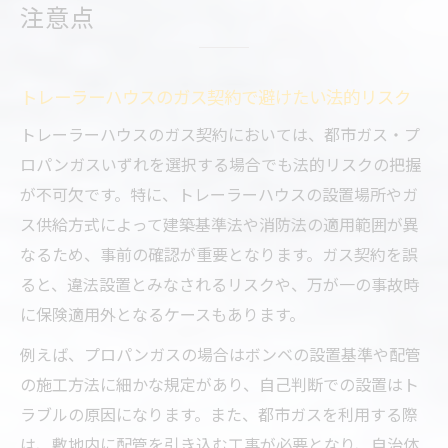
注意点
税の関係性
トレーラーハウス運用時に知るべきガス契
約の落とし穴
トレーラーハウスのガス契約で避けたい法的リスク
移動型住居で選ぶガス供給の最適解
トレーラーハウスのガス契約においては、都市ガス・プ
トレーラーハウスにはどのガス供給が最適
ロパンガスいずれを選択する場合でも法的リスクの把握
か徹底分析
が不可欠です。特に、トレーラーハウスの設置場所やガ
移動可能なトレーラーハウス向けガス選択
ス供給方式によって建築基準法や消防法の適用範囲が異
の基準
なるため、事前の確認が重要となります。ガス契約を誤
事業用トレーラーハウスに最適なガス方式
ると、違法設置とみなされるリスクや、万が一の事故時
とは
に保険適用外となるケースもあります。
トレーラーハウスのガス選択で後悔しない
例えば、プロパンガスの場合はボンベの設置基準や配管
ための比較ポイント
の施工方法に細かな規定があり、自己判断での設置はト
用途別トレーラーハウスのガス供給パター
ラブルの原因になります。また、都市ガスを利用する際
ン実例
は、敷地内に配管を引き込む工事が必要となり、自治体