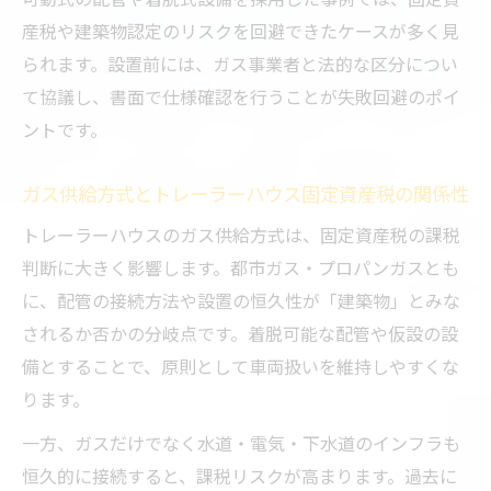
態の注意点
産税や建築物認定のリスクを回避できたケースが多く見
られます。設置前には、ガス事業者と法的な区分につい
無償貸与契約がもたらすトレーラーハウス
て協議し、書面で仕様確認を行うことが失敗回避のポイ
のガス代負担
ントです。
トレーラーハウスガス設備の維持費と節約
の工夫
ガス供給方式とトレーラーハウス固定資産税の関係性
水道・電気とのバランスで考えるガス選択
トレーラーハウスのガス供給方式は、固定資産税の課税
トレーラーハウスでガス水道電気のバラン
判断に大きく影響します。都市ガス・プロパンガスとも
スを最適化
に、配管の接続方法や設置の恒久性が「建築物」とみな
ライフライン全体で考えるトレーラーハウ
されるか否かの分岐点です。着脱可能な配管や仮設の設
スのガス選択
備とすることで、原則として車両扱いを維持しやすくな
トレーラーハウス下水道接続とガス運用の
ります。
実際
一方、ガスだけでなく水道・電気・下水道のインフラも
電気引き込みとトレーラーハウスガス設備
恒久的に接続すると、課税リスクが高まります。過去に
の相互関係