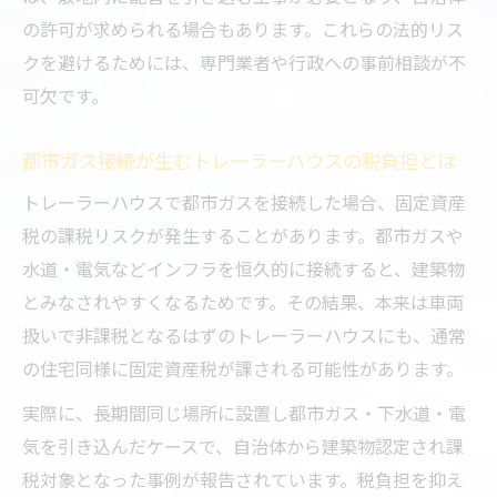
都市ガス利用可否を見極める方法
の許可が求められる場合もあります。これらの法的リス
クを避けるためには、専門業者や行政への事前相談が不
トレーラーハウスで都市ガス利用の可否を
可欠です。
調べる手順
都市ガス導入可否とトレーラーハウスの設
都市ガス接続が生むトレーラーハウスの税負担とは
置条件
トレーラーハウスで都市ガスを接続した場合、固定資産
トレーラーハウス都市ガス対応に必要な確
税の課税リスクが発生することがあります。都市ガスや
認事項
水道・電気などインフラを恒久的に接続すると、建築物
ガス設備工事が必要なトレーラーハウスの
とみなされやすくなるためです。その結果、本来は車両
ポイント
扱いで非課税となるはずのトレーラーハウスにも、通常
トレーラーハウスで都市ガス非対応時の代
の住宅同様に固定資産税が課される可能性があります。
替案を考える
実際に、長期間同じ場所に設置し都市ガス・下水道・電
ガス方式次第で変わるトレーラーハウス運営
気を引き込んだケースで、自治体から建築物認定され課
ガス方式別トレーラーハウス運営の違いと
税対象となった事例が報告されています。税負担を抑え
注意点