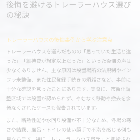
後悔を避けるトレーラーハウス選び
トレーラーハウスのデメリットを見極める
の秘訣
方法
トレーラーハウスと一般住宅の違いを比較
検討
トレーラーハウスの後悔事例から学ぶ注意点
トレーラーハウス生活の落とし穴に注意
トレーラーハウスを選んだものの「思っていた生活と違
トレーラーハウス生活が後悔につながる理
った」「維持費が想定以上だった」といった後悔の声は
由
少なくありません。主な原因は設置場所の法規制やイン
トレーラーハウスの風呂トイレ付きモデル
フラ未整備、また住民登録手続きの煩雑さなど、事前に
の課題
十分な確認を怠ったことにあります。実際に、市街化調
実際に起こるトレーラーハウス生活の失敗
整区域では設置が認められず、やむなく移動や撤去を余
例
儀なくされたケースも報告されています。
トレーラーハウス貧乏を回避する生活設計
また、断熱性能や水回り設備が不十分なため、冬場の寒
維持費見落としがちなトレーラーハウス生
さや結露、風呂・トイレの使い勝手で不満を感じる例も
活の罠
目立ちます。特に「トレーラーハウス貧乏」と揶揄され