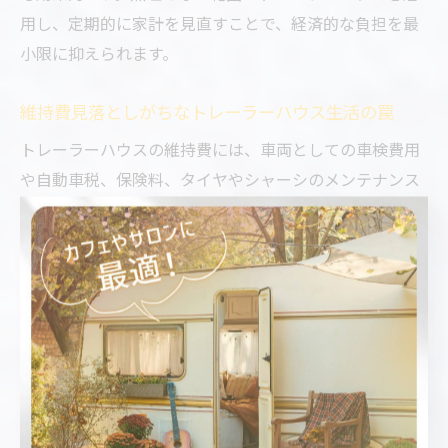
用し、定期的に家計を見直すことで、経済的な負担を最
小限に抑えられます。
維持費見落としがちなトレーラーハウス生活の罠
トレーラーハウスの維持費には、車両としての車検費用
や自動車税、保険料、タイヤやシャーシのメンテナンス
費が含まれます。これらは一般住宅にはない出費であ
り、見落としやすいポイントです。
さらに、設置場所によっては上下水道や電気の引き込み
費用が高額になる場合や、固定資産税が発生するケース
もあります。特に「移動できるから安上がり」と思い込
み、インフラ整備や定期メンテナンスのコストを軽視す
ると、後々大きな負担となることも。
維持費を正確に把握するためには、車両・建築物両方の