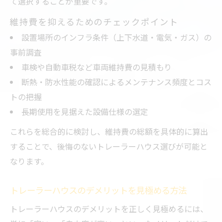
法
て選択することが重要です。
トレーラーハウス何年住めるかの実体験紹
維持費を抑えるためのチェックポイント
介
設置場所のインフラ条件（上下水道・電気・ガス）の
風呂トイレ付き住宅の隠れた課題とは
事前調査
トレーラーハウス風呂トイレ付きの意外な
車検や自動車税など車両維持費の見積もり
落とし穴
断熱・防水性能の確認によるメンテナンス頻度とコス
トの把握
水回りメンテナンスが必要なトレーラーハ
長期使用を見据えた設備仕様の選定
ウス事情
風呂トイレ付きトレーラーハウスの快適性
これらを総合的に検討し、維持費の総額を具体的に算出
と課題
することで、後悔のないトレーラーハウス選びが可能と
なります。
トレーラーハウスの水回りデメリットに注
意する
トレーラーハウスのデメリットを見極める方法
失敗しないトレーラーハウスの設備選び
トレーラーハウスのデメリットを正しく見極めるには、