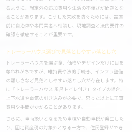
維持費から見えるトレーラーハウスの盲点
るように、想定外の追加費用や生活の不便さが問題とな
ることがあります。こうした失敗を防ぐためには、設置
トレーラーハウス維持費と一般住宅費用の
前に自治体や専門業者へ相談し、現地調査と法的要件の
差
確認を徹底することが重要です。
トレーラーハウスの年間維持費の内訳と注
意点
トレーラーハウス選びで見落としやすい落とし穴
トレーラーハウスは節税対策に有利なのか
トレーラーハウスを選ぶ際、価格やデザインだけに目を
維持費の安さとデメリットのバランスを考
奪われがちですが、維持費や法的手続き、インフラ整備
える
の難しさなど見落としやすい落とし穴が存在します。特
トレーラーハウス維持費で後悔しないコツ
に「トレーラーハウス 風呂トイレ付き」タイプの場合、
デメリット中心に考える賢い住居選択
上下水道や電気の引き込みが必要で、思った以上に工事
トレーラーハウスデメリットを正しく理解
費用や手間がかかることがあります。
する
さらに、車両扱いとなるため車検や自動車税が発生した
老後に向けたトレーラーハウス住居選びの
り、固定資産税の対象外となる一方で、住民登録ができ
注意