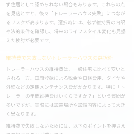
ず住居として認められない場合もあります。これらの点
節税だけで選ぶトレーラーハウスの落とし
を見落とすと、後々「トレーラーハウス失敗」につなが
穴
るリスクが高まります。選択時には、必ず維持費の内訳
トレーラーハウスの耐用年数とメンテナン
や法的条件を確認し、将来のライフスタイル変化も見据
ス頻度
えた検討が必要です。
トレーラーハウス失敗事例から学ぶ住居戦
略
維持費で失敗しないトレーラーハウスの選択術
トレーラーハウス老後移住の注意点を徹底解説
トレーラーハウスの維持費は、一般住宅に比べて安いと
トレーラーハウス老後移住の現実と理想の
される一方、車両登録による税金や車検費用、タイヤや
差
外壁などの定期メンテナンス費がかかります。特に「ト
レーラーの年間維持費はいくらですか？」という質問が
老後に適したトレーラーハウスの選び方
多いですが、実際には設置場所や設備内容によって大き
トレーラーハウス老後生活で後悔しやすい
く異なります。
点
快適な老後を叶えるトレーラーハウス活用
維持費で失敗しないためには、以下のポイントを押さえ