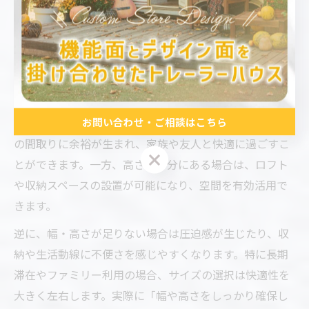
おすすめします。後悔しないためには、サイズだけでな
く法令・安全面にも配慮しましょう。
トレーラーハウスの高さや幅が快適性に与える影響
トレーラーハウスの高さや幅は、住み心地や使い勝手に
お問い合わせ・ご相談はこちら
直結します。幅が広いとリビングや寝室、キッチンなど
の間取りに余裕が生まれ、家族や友人と快適に過ごすこ
お問い合わせ・ご相談はこちら
とができます。一方、高さが十分にある場合は、ロフト
や収納スペースの設置が可能になり、空間を有効活用で
きます。
逆に、幅・高さが足りない場合は圧迫感が生じたり、収
納や生活動線に不便さを感じやすくなります。特に長期
滞在やファミリー利用の場合、サイズの選択は快適性を
大きく左右します。実際に「幅や高さをしっかり確保し