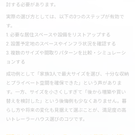
討する必要があります。
トレーラーハウス快適間取りの設計ポイン
トを解説
実際の選び方としては、以下の3つのステップが有効で
す。
居住性アップのためのトレーラーハウス間
1. 必要な居住スペースや設備をリストアップする
取り工夫
2. 設置予定地のスペースやインフラ状況を確認する
トレーラーハウスサイズと間取り設計の相
3. 複数のサイズや間取りパターンを比較・シミュレーシ
性とは
ョンする
トレーラーハウスの間取り改善で快適性を
成功例として「家族3人で最大サイズを選び、十分な収納
追求
とプライベート空間を確保できた」という声がありま
実例で学ぶトレーラーハウス間取りの成功
す。一方、サイズを小さくしすぎて「後から増築や買い
パターン
替えを検討した」という後悔例も少なくありません。暮
トレーラーハウス購入前に知るべき広さの目安
らし方や将来の変化も見据えて選ぶことが、満足度の高
トレーラーハウス広さの目安と選び方ガイ
いトレーラーハウス選びのコツです。
ド
利用人数ごとに最適なトレーラーハウス広