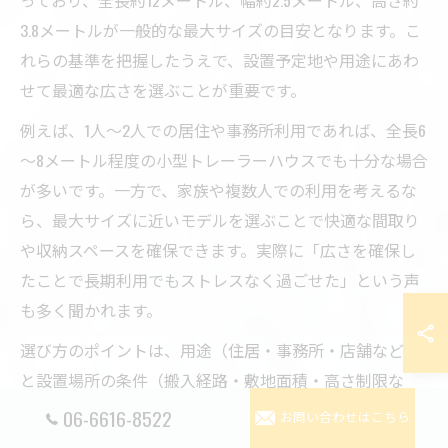
っており、全長約12メートル、幅約2.5メートル、高さ約
3.8メートルが一般的な最大サイズの目安となります。こ
れらの基準を把握したうえで、設置予定地や用途にあわ
せて最適な広さを選ぶことが重要です。
例えば、1人～2人での居住や事務所利用であれば、全長6
～8メートル程度の小型トレーラーハウスでも十分な場合
が多いです。一方で、家族や複数人での利用を考えるな
ら、最大サイズに近いモデルを選ぶことで快適な間取り
や収納スペースを確保できます。実際に「広さを確保し
たことで長期利用でもストレスなく過ごせた」という声
も多く聞かれます。
選び方のポイントは、用途（住居・事務所・店舗など）
と設置場所の条件（搬入経路・敷地面積・高さ制限な
ど）を事前に確認し、必要な広さを明確化することで
06-6616-8522
お問い合わせはこちら
す。設置後の後悔を防ぐためにも、事前シミュレーショ