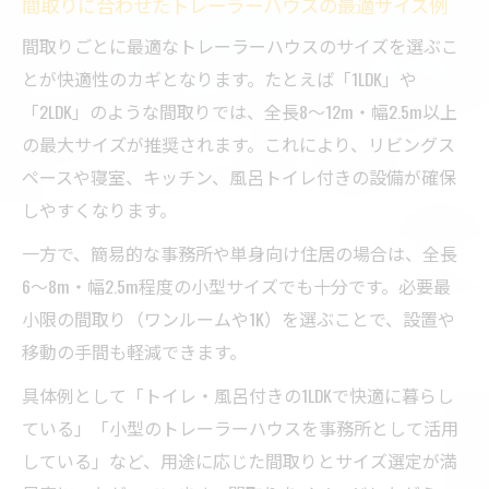
間取りに合わせたトレーラーハウスの最適サイズ例
さを解説
間取りごとに最適なトレーラーハウスのサイズを選ぶこ
トレーラーハウス広さ選びで失敗しないチ
とが快適性のカギとなります。たとえば「1LDK」や
ェック項目
「2LDK」のような間取りでは、全長8〜12m・幅2.5m以上
トレーラーハウス中古選定時の広さ比較ポ
の最大サイズが推奨されます。これにより、リビングス
イント
ペースや寝室、キッチン、風呂トイレ付きの設備が確保
トレーラーハウス購入前に確認すべき広さ
しやすくなります。
の基準
一方で、簡易的な事務所や単身向け住居の場合は、全長
小型サイズと大型モデルの特徴を徹底比較
6〜8m・幅2.5m程度の小型サイズでも十分です。必要最
トレーラーハウス小型と大型モデルの違い
小限の間取り（ワンルームや1K）を選ぶことで、設置や
を解説
移動の手間も軽減できます。
小型トレーラーハウスのメリット・デメリ
具体例として「トイレ・風呂付きの1LDKで快適に暮らし
ット比較
ている」「小型のトレーラーハウスを事務所として活用
大型トレーラーハウスの特徴と選ぶポイン
している」など、用途に応じた間取りとサイズ選定が満
ト紹介