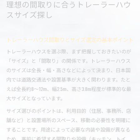
理想の間取りに合うトレーラーハウ
サイズ例
スサイズ探し
トレーラーハウスサイズ選びで後悔しない
コツとは
トレーラーハウスサイズ比較で分かる快適
トレーラーハウス間取りとサイズ選定の基本ポイント
な広さ
トレーラーハウスを選ぶ際、まず把握しておきたいのが
高さや幅で見るトレーラーハウス選びの新常識
「サイズ」と「間取り」の関係です。トレーラーハウス
トレーラーハウス幅と高さの基準とポイン
のサイズは全長・幅・高さなどによって決まり、日本国
ト解説
内では道路交通法や設置基準が大きく関わります。たと
快適性を左右するトレーラーハウス幅と高
えば全長約8〜12m、幅2.5m、高さ3.8m程度が標準的な最
さの違い
大サイズとなっています。
トレーラーハウス高さ制限と幅の最新トレ
サイズ選びのポイントは、利用目的（住居、事務所、店
ンド紹介
舗など）と設置場所のスペース、移動の必要性を明確に
トレーラーハウス幅・高さ選びで注意した
することです。用途によって必要な内装や設備が異なる
い点
ため、事前に希望する間取りや設備（キッチン、トイ