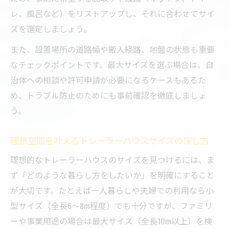
トレーラーハウスの高さや幅が快適性に与
レ、風呂など）をリストアップし、それに合わせてサイ
える影響
ズを選定しましょう。
用途とライフスタイルから考える最適サイズ
また、設置場所の道路幅や搬入経路、地盤の状態も重要
トレーラーハウス用途別サイズ選びの実践
なチェックポイントです。最大サイズを選ぶ場合は、自
法
治体への相談や許可申請が必要になるケースもあるた
ライフスタイルに合うトレーラーハウスサ
め、トラブル防止のためにも事前確認を徹底しましょ
イズの選択術
う。
トレーラーハウス最適サイズは用途と暮ら
理想空間を叶えるトレーラーハウスサイズの探し方
し方で決まる
ファミリー・ソロにおすすめのトレーラー
理想的なトレーラーハウスのサイズを見つけるには、ま
ハウスサイズ
ず「どのような暮らし方をしたいか」を明確にすること
が大切です。たとえば一人暮らしや夫婦での利用なら小
用途ごとのトレーラーハウスサイズ比較と
型サイズ（全長6〜8m程度）でも十分ですが、ファミリ
選び方
ーや事業用途の場合は最大サイズ（全長10m以上）を検
快適な居住空間に必要な間取り設計の秘訣