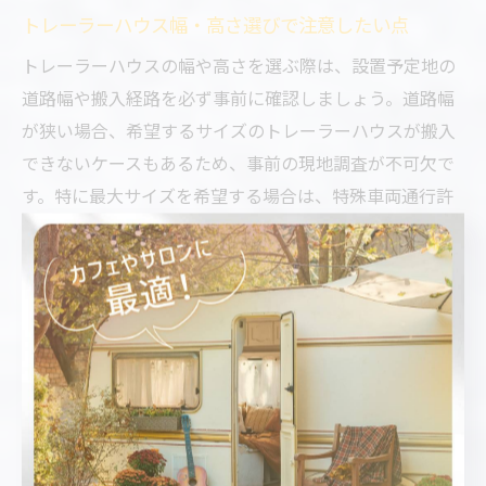
トレーラーハウス幅・高さ選びで注意したい点
トレーラーハウスの幅や高さを選ぶ際は、設置予定地の
道路幅や搬入経路を必ず事前に確認しましょう。道路幅
が狭い場合、希望するサイズのトレーラーハウスが搬入
できないケースもあるため、事前の現地調査が不可欠で
す。特に最大サイズを希望する場合は、特殊車両通行許
可や設置許可が必要となる場合が多いです。
また、高さが高すぎると、電線や樹木との干渉、風の影
響を受けやすくなるリスクもあります。台風対策や耐風
性の強化も検討することが大切です。実際に「高さを重
視しすぎて移動時に苦労した」という利用者の声もあ
り、サイズ選びはバランスが重要です。
さらに、自治体によっては設置基準や建築確認が必要と
なる場合があるため、事前に関係機関へ相談することを