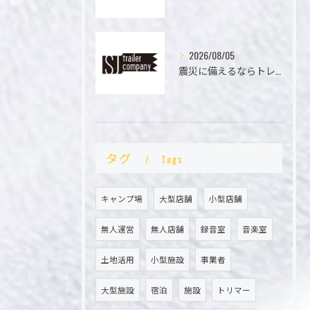
2026/08/05
震災に備えるならトレーラーハウス導入の実例と失敗しない選び方を詳しく紹介
タグ
Tags
キャンプ場
大型店舗
小型店舗
お問い合わせ・ご相談はこちら
お問い合わせ・ご相談はこちら
無人運営
無人店舗
録音室
音楽室
土地活用
小型施設
事業者
大型施設
宿泊
施設
トリマー