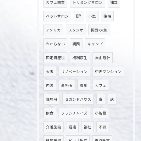
カフェ開業
トリミングサロン
独立
ペットサロン
DIY
小型
後悔
アメリカ
スタジオ
関西=大阪
かからない
関西
キャンプ
固定資産税
福利厚生
自由設計
大阪
リノベーション
中古マンション
内装
事務所
費用
カフェ
住居用
セカンドハウス
寮
店
飲食
フランチャイズ
小規模
介護施設
看護
福祉
不要
建築確認
ピアノ教室
音楽教室