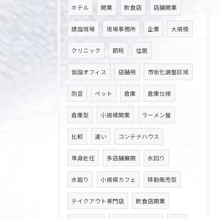
ホテル
開業
飲食店
店舗開業
建設現場
現場事務所
企業
大規模
クリニック
節税
住居
仮設オフィス
店舗用
市街化調整区域
防音
ペット
倉庫
倉庫仕様
倉庫型
小規模開業
ラーメン屋
比較
違い
コンテナハウス
単身赴任
多店舗展開
水回り
水廻り
小規模カフェ
移動販売型
テイクアウト専門店
飲食店開業