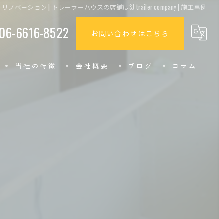
ベーション | トレーラーハウスの店舗はSJ trailer company | 施工事例
06-6616-8522
お問い合わせはこちら
当社の特徴
会社概要
ブログ
コラム
小型
内装
カフェ
美容室
飲食店